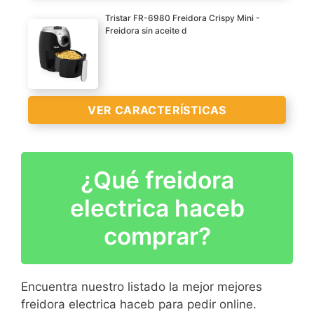
CARACTERÍSTICAS
Tristar FR-6980 Freidora Crispy Mini -
>
Freidora sin aceite d
VER CARACTERÍSTICAS
VER
CARACTERÍSTICAS
>
¿Qué freidora
electrica haceb
comprar?
Encuentra nuestro listado la mejor mejores
VER
freidora electrica haceb para pedir online.
CARACTERÍSTICAS