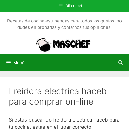
S
Dificultad
a
l
Recetas de cocina estupendas para todos los gustos, no
t
dudes en probarlas y contarnos tus opiniones.
a
r
a
l
c
Menú
o
n
t
Freidora electrica haceb
e
n
para comprar on-line
i
d
o
Si estas buscando freidora electrica haceb para
tu cocina, estas en el lugar correcto.