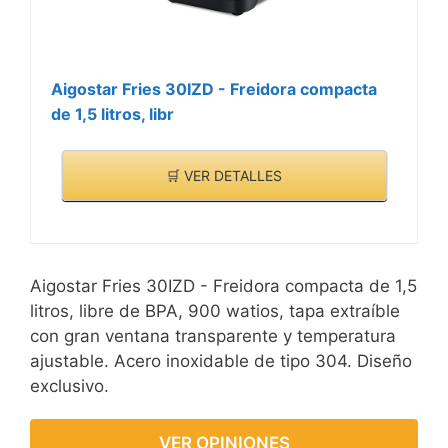
patatas, pollo, croquetas
o lo que prefiera.
?Materiales seguros?
Aigostar Fries 30IZD - Freidora compacta
Plásticos totalmente
VER
de 1,5 litros, libr
libres de BPA y acero
CARACTERÍSTICAS
inoxidable de tipo 304 de
>
grado alimentario, tapa
🛒 VER DETALLES
antisalpicaduras para
evitar las molestas
salpicaduras durante la
fritura además la tapa
Aigostar Fries 30IZD - Freidora compacta de 1,5
dispone de una gran
litros, libre de BPA, 900 watios, tapa extraíble
ventana transparente
con gran ventana transparente y temperatura
para vigilar el cocinado.
ajustable. Acero inoxidable de tipo 304. Diseño
?Características
exclusivo.
adicionales?Cesta de
fritura de acero
VER OPINIONES