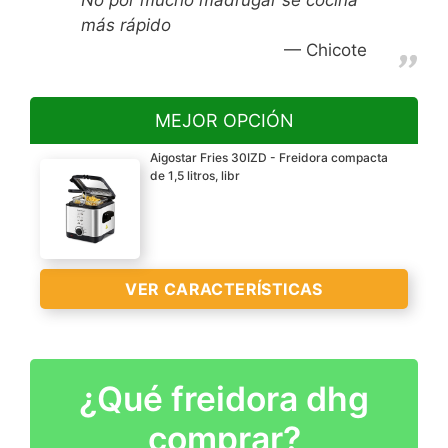
más rápido
Chicote
MEJOR OPCIÓN
Aigostar Fries 30IZD - Freidora compacta
de 1,5 litros, libr
VER CARACTERÍSTICAS
?Freidora compacta?
¿Qué freidora dhg
Tamaño compacto con
comprar?
una potencia de 900