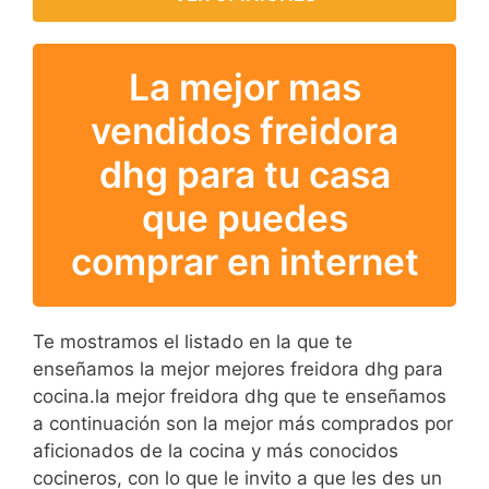
inoxidable con mango de
toque frío, desmontable y
apta para la limpieza en
La mejor mas
lavavajillas, piloto
luminoso indicador de
vendidos freidora
encendido y de que el
dhg para tu casa
aceite ha alcanzado la
temperatura óptima.
que puedes
comprar en internet
Te mostramos el listado en la que te
enseñamos la mejor mejores freidora dhg para
cocina.la mejor freidora dhg que te enseñamos
a continuación son la mejor más comprados por
aficionados de la cocina y más conocidos
cocineros, con lo que le invito a que les des un