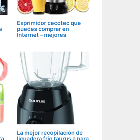
Exprimidor cecotec que
a
puedes comprar en
Internet – mejores
La mejor recopilación de
ra
licuadora frio taurus a para