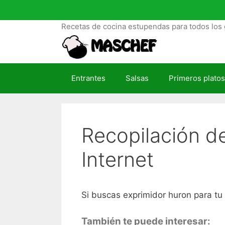
S
a
Recetas de cocina estupendas para todos los 
l
t
a
r
Entrantes
Salsas
Primeros platos
a
l
c
o
Recopilación d
n
t
Internet
e
n
i
d
Si buscas exprimidor huron para tu c
o
También te puede interesar: