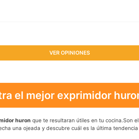
VE
VER OPINIONES
ra el mejor exprimidor huron
imidor huron
que te resultaran útiles en tu cocina.Son e
e echa una ojeada y descubre cuál es la última tendencia