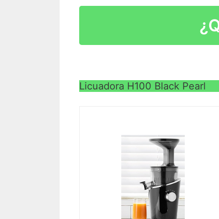
¿Q
Licuadora H100 Black Pearl