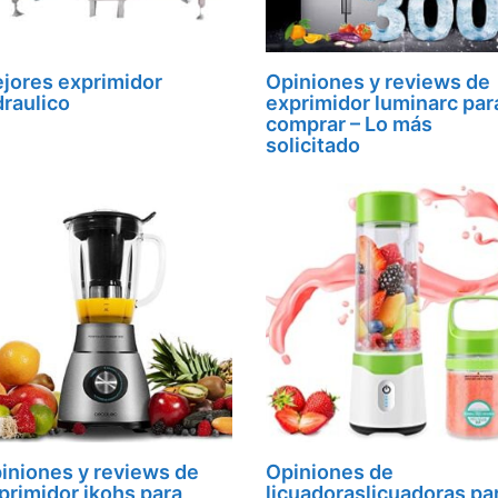
jores exprimidor
Opiniones y reviews de
draulico
exprimidor luminarc par
comprar – Lo más
solicitado
iniones y reviews de
Opiniones de
primidor ikohs para
licuadoraslicuadoras pa