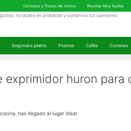
Consejos y Trucos de cocina
Recetas Muy faciles
gustos, no dudes en probarlas y contarnos tus opiniones.
Segundos platos
Postres
Cafés
Cocteles
e exprimidor huron para
ocina, has llegado al lugar ideal.