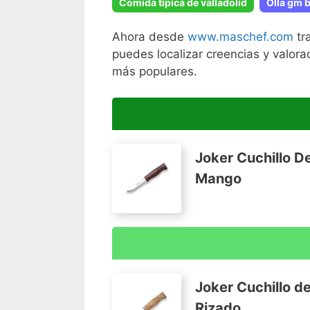
Comida tipica de valladolid
Olla gm 
Ahora desde
www.maschef.com
tr
puedes localizar creencias y valora
más populares.
Joker Cuchillo D
Mango
Hoja de Acero Sandvik 14C28N con una
Puño: Abedul Rizado Thermo
Joker Cuchillo 
Largo de Hoja: 10 cms
Rizado