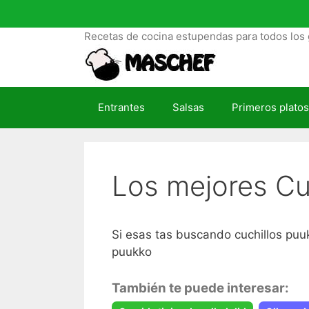
S
a
Recetas de cocina estupendas para todos los 
l
t
a
r
Entrantes
Salsas
Primeros platos
a
l
c
o
Los mejores Cu
n
t
e
n
Si esas tas buscando cuchillos puuk
i
puukko
d
o
También te puede interesar: