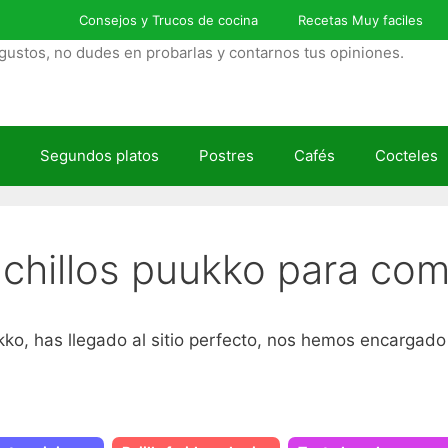
Consejos y Trucos de cocina
Recetas Muy faciles
gustos, no dudes en probarlas y contarnos tus opiniones.
Segundos platos
Postres
Cafés
Cocteles
chillos puukko para com
ko, has llegado al sitio perfecto, nos hemos encargado 