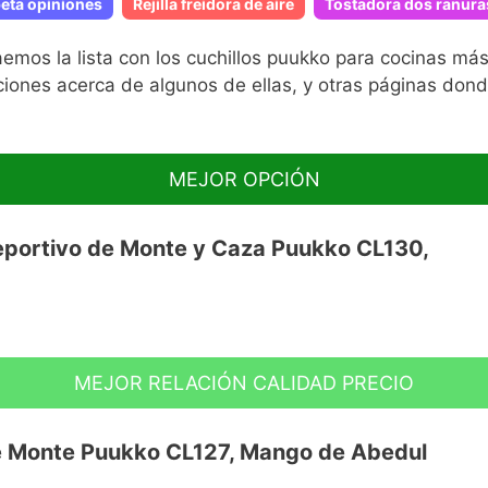
beta opiniones
Rejilla freidora de aire
Tostadora dos ranura
aemos la lista con los cuchillos puukko para cocinas m
ciones acerca de algunos de ellas, y otras páginas dond
MEJOR OPCIÓN
eportivo de Monte y Caza Puukko CL130,
MEJOR RELACIÓN CALIDAD PRECIO
 Dureza de 58 - 60 HRC
de Monte Puukko CL127, Mango de Abedul