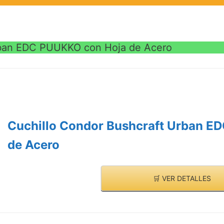
rban EDC PUUKKO con Hoja de Acero
Cuchillo Condor Bushcraft Urban E
de Acero
🛒 VER DETALLES