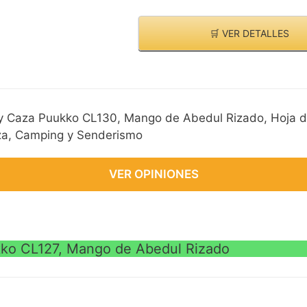
🛒 VER DETALLES
 y Caza Puukko CL130, Mango de Abedul Rizado, Hoja 
za, Camping y Senderismo
VER OPINIONES
kko CL127, Mango de Abedul Rizado