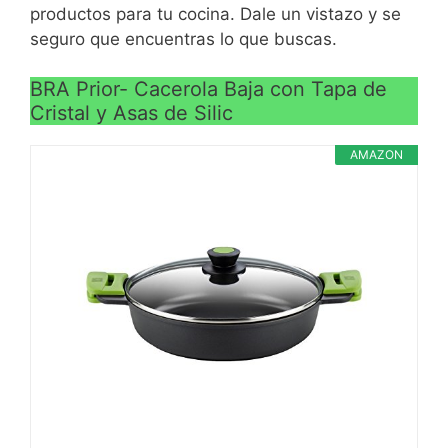
>
Fondo difusor uniforme de
productos para tu cocina. Dale un vistazo y se
eficiencia (Save energy
seguro que encuentras lo que buscas.
system)
BRA Prior- Cacerola Baja con Tapa de
Cristal y Asas de Silic
AMAZON