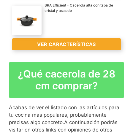
antiadherente de la
BRA Efficient - Cacerola alta con tapa de
VER
calidad tricapa Teflon
cristal y asas de
CARACTERÍSTICAS
Platinum Plus sin PFOA
Diseñado para la
>
conservación del calor y
Fondo difusor uniforme de
el cocinado a fuego lento.
eficiencia (Save energy
system)
Protectores asas de
VER CARACTERÍSTICAS
silicona termo aislantes
fácilmente desmontables.
VER
Tapa en vidrio templado
CARACTERÍSTICAS
¿Qué cacerola de 28
con salida de vapor.
Aluminio fundido
>
Fondo difusor FULL
Apta para todo tipo de
cm comprar?
INDUCTION
cocinas, incluido
inducción
Recubrimiento
Acabas de ver el listado con las artículos para
antiadherente de la
tu cocina mas populares, probablemente
VER
calidad tricapa Teflon
precisas algo concreto.A continuación podrás
CARACTERÍSTICAS
Platinum Plus sin PFOA
visitar en otros links con opiniones de otros