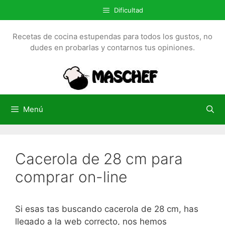
S
Dificultad
a
l
Recetas de cocina estupendas para todos los gustos, no
t
dudes en probarlas y contarnos tus opiniones.
a
r
a
l
c
Menú
o
n
t
Cacerola de 28 cm para
e
n
comprar on-line
i
d
o
Si esas tas buscando cacerola de 28 cm, has
llegado a la web correcto, nos hemos