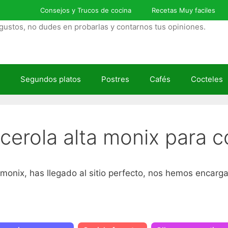
Consejos y Trucos de cocina
Recetas Muy faciles
gustos, no dudes en probarlas y contarnos tus opiniones.
Segundos platos
Postres
Cafés
Cocteles
cerola alta monix para c
monix, has llegado al sitio perfecto, nos hemos encarga