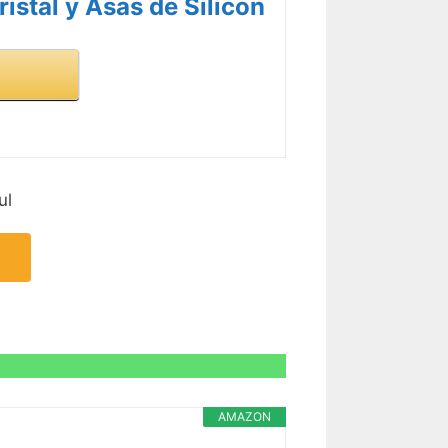
istal y Asas de Silicon
ul
AMAZON