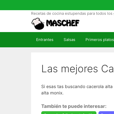
S
a
Recetas de cocina estupendas para todos los 
l
t
a
r
Entrantes
Salsas
Primeros platos
a
l
c
o
Las mejores Ca
n
t
e
n
Si esas tas buscando cacerola alta 
i
alta monix.
d
o
También te puede interesar: