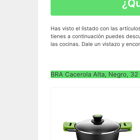
¿Qu
Tapa en vidrio templado con salida de v
Fondo difusor FULL INDUCTION
Has visto el listado con las artícu
tienes a continuación puedes descu
las cocinas. Dale un vistazo y enco
BRA Cacerola Alta, Negro, 32