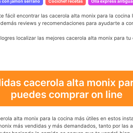
s con jamon serrano
Cocichef recetas
Olla express antigua
 fácil encontrar las cacerola alta monix para la cocin
 además reviews y recomendaciones para ayudarte a com
logres localizar las mejores cacerola alta monix para tu 
idas cacerola alta monix par
puedes comprar on line
acerola alta monix para la cocina más útiles en estos ins
 monix más vendidas y más demandados, tanto por las af