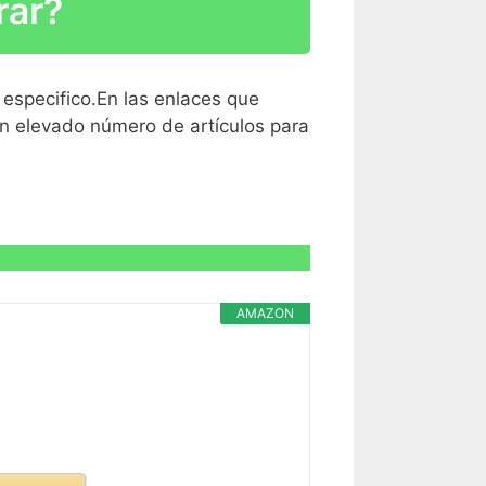
rar?
 especifico.En las enlaces que
R CARACTERÍSTICAS >
un elevado número de artículos para
R CARACTERÍSTICAS >
AMAZON