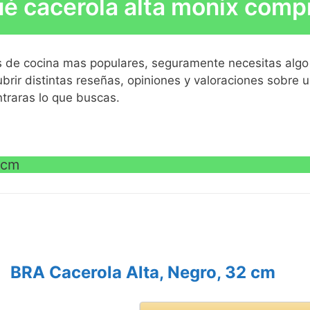
é cacerola alta monix comp
apor.
los de cocina mas populares, seguramente necesitas algo
VE
brir distintas reseñas, opiniones y valoraciones sobre 
ntraras lo que buscas.
VE
 cm
BRA Cacerola Alta, Negro, 32 cm