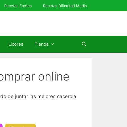
Recetas Faciles
Recetas Dificultad Media
Licores
Tienda
omprar online
do de juntar las mejores cacerola