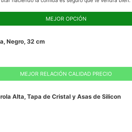
frutar haciendo la comida es seguro que te vendrá bien.
MEJOR OPCIÓN
a, Negro, 32 cm
MEJOR RELACIÓN CALIDAD PRECIO
 inducción
ola Alta, Tapa de Cristal y Asas de Silicon
ad tricapa Teflon Classic sin PFOA
Save energy system)