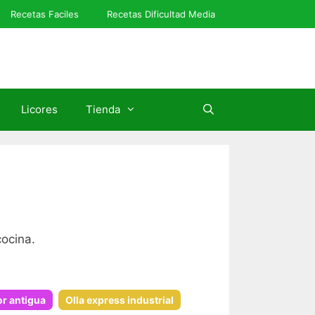
Recetas Faciles
Recetas Dificultad Media
Licores
Tienda
ocina.
or antigua
Olla express industrial