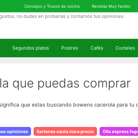
Consejos y Trucos de cocina
Recetas Muy faciles
gustos, no dudes en probarlas y contarnos tus opiniones.
Segundos platos
Postres
Cafés
Cocteles
la que puedas comprar
significa que estas buscando bowens cacerola para tu c
nes opiniones
Sartenes santa clara precio
Olla express fag