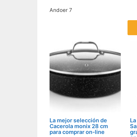
Andoer 7
La mejor selección de
La
Cacerola monix 28 cm
Sa
para comprar on-line
gr