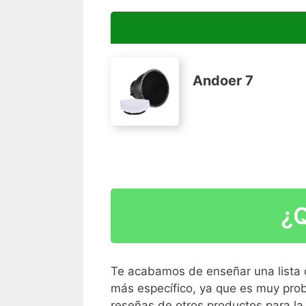
Andoer 7
Incluyendo un paño blanco para suavizar 
Perfecto para fotografía de producto, pub
etcetera.
¿Q
Hecho de material de aluminio de alta ca
Diámetro de montaje de esta lámpara es
Bowens mount estándar.
Te acabamos de enseñar una lista 
más específico, ya que es muy prob
reseñas de otros productos para la 