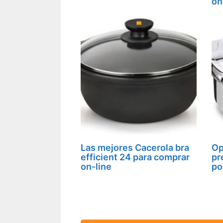
on
Las mejores Cacerola bra
Op
efficient 24 para comprar
pr
on-line
po