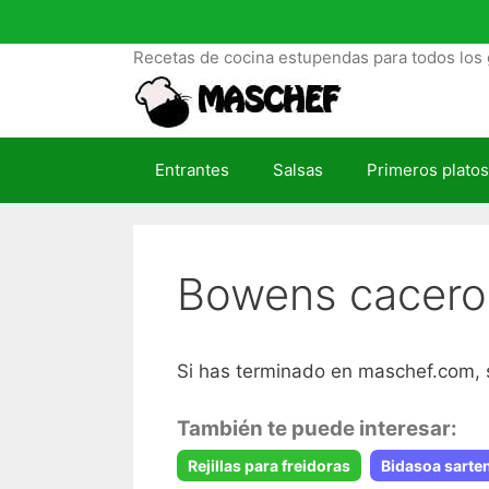
S
a
Recetas de cocina estupendas para todos los 
l
t
a
r
Entrantes
Salsas
Primeros platos
a
l
c
o
Bowens cacero
n
t
e
n
Si has terminado en maschef.com, 
i
d
También te puede interesar:
o
Rejillas para freidoras
Bidasoa sarte