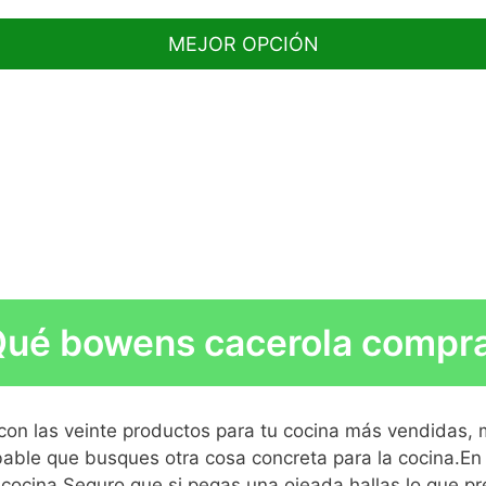
MEJOR OPCIÓN
la salida de luz.
licidad, figura, retrato, arte, boda,
ué bowens cacerola compr
lidad, sólido y durable.
 de 9cm, compatible para luz de estudio
con las veinte productos para tu cocina más vendidas,
able que busques otra cosa concreta para la cocina.En 
cocina.Seguro que si pegas una ojeada hallas lo que pre