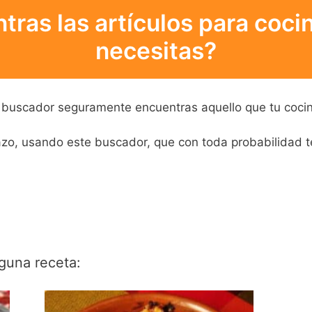
tras las artículos para coci
necesitas?
el buscador seguramente encuentras aquello que tu coci
, usando este buscador, que con toda probabilidad te 
guna receta: