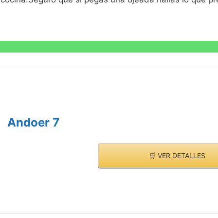
VE
Andoer 7
🛒 VER DETALLES