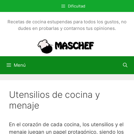
S
Dificultad
a
l
Recetas de cocina estupendas para todos los gustos, no
t
dudes en probarlas y contarnos tus opiniones.
a
r
a
l
c
Menú
o
n
t
Utensilios de cocina y
e
n
menaje
i
d
o
En el corazón de cada cocina, los utensilios y el
menaje juegan un papel protagónico, siendo los