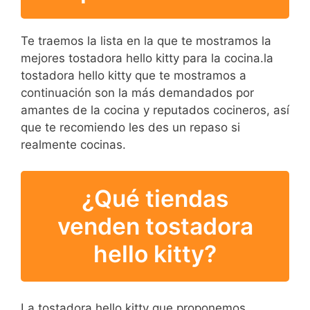
la galleta rápido y nítido,
para hacer las galletas
Te traemos la lista en la que te mostramos la
crujientes fuera, el interior
mejores tostadora hello kitty para la cocina.la
esponjoso.El mango
tostadora hello kitty que te mostramos a
espiral de pulido puede
continuación son la más demandados por
impedir que el patín para
amantes de la cocina y reputados cocineros, así
acelerar la eficiencia con
que te recomiendo les des un repaso si
la cómoda.
realmente cocinas.
¿Qué tiendas
venden tostadora
hello kitty?
La tostadora hello kitty que proponemos