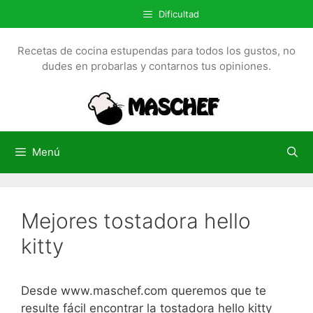
S
Dificultad
a
l
Recetas de cocina estupendas para todos los gustos, no
t
dudes en probarlas y contarnos tus opiniones.
a
r
a
l
c
Menú
o
n
t
Mejores tostadora hello
e
n
kitty
i
d
o
Desde www.maschef.com queremos que te
resulte fácil encontrar la tostadora hello kitty