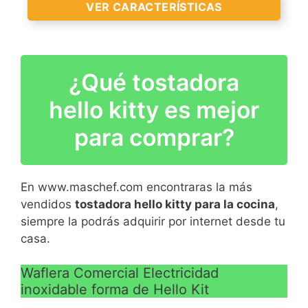
VER CARACTERÍSTICAS
HECHO CON LA CALIDAD
¿Qué tostadora
- La máquina para hacer
hello kitty es mejor
waffles de acero
inoxidable de alta
para comprar?
calidad, cuatro
almohadillas de las patas
permanecen máquina
En www.maschef.com encontraras la más
constante, es resistente y
vendidos
tostadora hello kitty para la cocina
,
lo suficientemente
siempre la podrás adquirir por internet desde tu
resistente para su uso, no
casa.
es fácil de óxido y de
choque.
Waflera Comercial Electricidad
NO STICK PANS - Las
inoxidable forma de Hello Kit
sartenes de máquina de