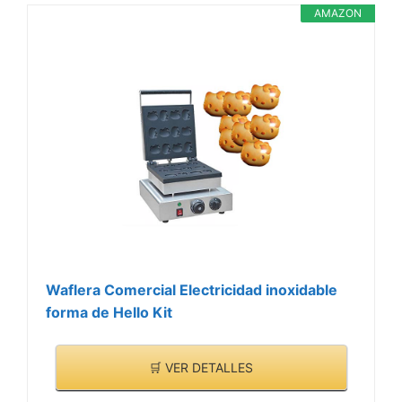
gofres panadero hecha
AMAZON
de molde de fundición de
aluminio con
recubrimiento de teflón,
impide gofres se pegue a
la sartén, haciendo
cocción rápida y fácil, y
la bandeja es fácil de
clean.And la profundidad
de cada pan
seaproximadamente 0,3 ''
/ 0.8cm.
TIEMPO Y TEMPERATURA
Waflera Comercial Electricidad inoxidable
AJUSTABLE - El tiempo y
forma de Hello Kit
la temperatura de la
máquina para hacer
🛒 VER DETALLES
waffles podrían ser el
VER
control.0-300 ? control