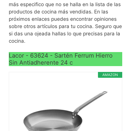
ahorro energético
inducción
más especifico que no se halla en la lista de las
Puede usarse en todo
VER
productos de cocina más vendidas. En las
Tamaño: 28 x 5,8 cm
tipo de fuegos incluido
CARACTERÍSTICAS
próximos enlaces puedes encontrar opiniones
Compatible con todo tipo
inducción y su sistema
>
sobre otros artículos para tu cocina. Seguro que
de cocina, incluyendo
full-induction sin
si das una ojeada hallas lo que precisas para la
inducción.
agujeros, permite una
cocina.
perfecta distribución y
aprovechamiento máximo
Lacor - 63624 - Sartén Ferrum Hierro
de la energía a la hora de
Sin Antiadherente 24 c
cocinar
AMAZON