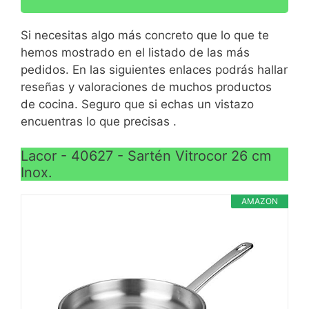
los alimentos
inducción.
Hecho de acero
Si necesitas algo más concreto que lo que te
inoxidable duradero con
hemos mostrado en el listado de las más
acabado exterior pulido
pedidos. En las siguientes enlaces podrás hallar
de plata; recubrimiento
reseñas y valoraciones de muchos productos
interior antiadherente de
de cocina. Seguro que si echas un vistazo
teflón para liberar
encuentras lo que precisas .
alimentos sin esfuerzo
Lacor - 40627 - Sartén Vitrocor 26 cm
Mango de baquelita que
Inox.
no se calienta para
VER
levantar y transportar
CARACTERÍSTICAS
AMAZON
cómodamente; el agujero
>
ofrece una opción
cómoda para colgar
Mangos para levantar o
transportar
cómodamente; agujero en