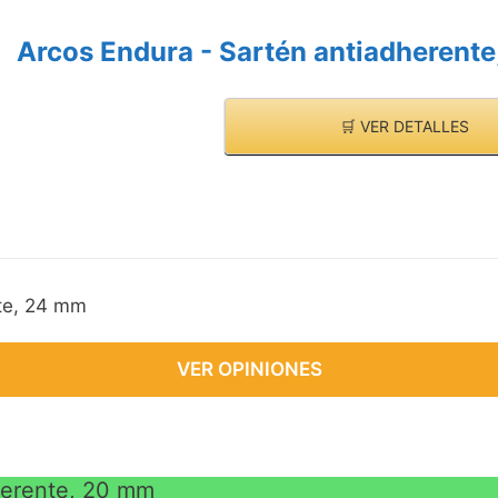
Arcos Endura - Sartén antiadherent
🛒 VER DETALLES
te, 24 mm
VER OPINIONES
herente, 20 mm