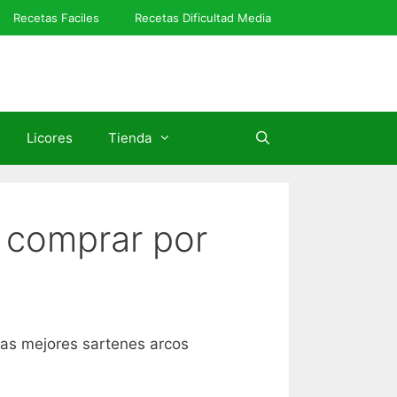
Recetas Faciles
Recetas Dificultad Media
Licores
Tienda
a comprar por
 las mejores sartenes arcos