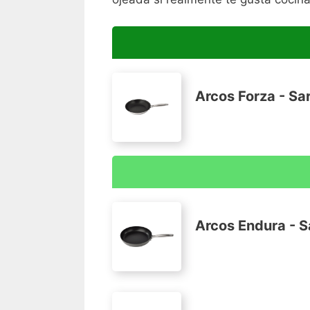
Arcos Forza - Sa
Acero inoxidable
Aluminio
Arcos Endura - 
Medida: 24 mm
Presentación en display corbata