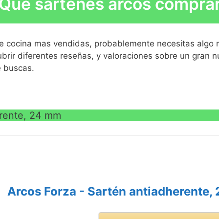
Qué sartenes arcos compra
VE
s de cocina mas vendidas, probablemente necesitas algo m
brir diferentes reseñas, y valoraciones sobre un gran 
e buscas.
VE
erente, 24 mm
VE
Arcos Forza - Sartén antiadherente,