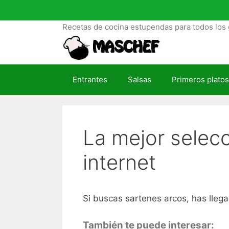
S
a
Recetas de cocina estupendas para todos los 
l
t
a
r
Entrantes
Salsas
Primeros platos
a
l
c
o
La mejor selec
n
t
internet
e
n
i
d
Si buscas sartenes arcos, has llega
o
También te puede interesar: