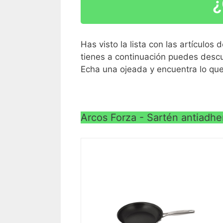
¿
Medida: 24 mm
Presentación en display corbata
Has visto la lista con las artículo
tienes a continuación puedes descu
Echa una ojeada y encuentra lo qu
Arcos Forza - Sartén antiadh