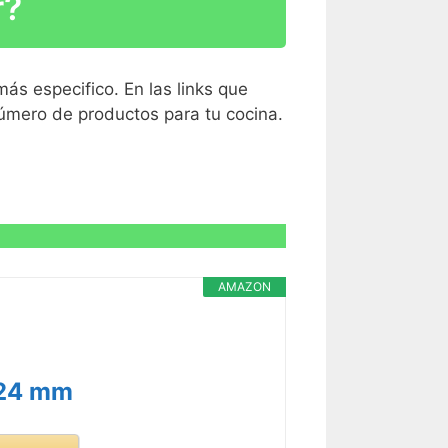
r?
R CARACTERÍSTICAS >
ás especifico. En las links que
número de productos para tu cocina.
R CARACTERÍSTICAS >
AMAZON
R CARACTERÍSTICAS >
 24 mm