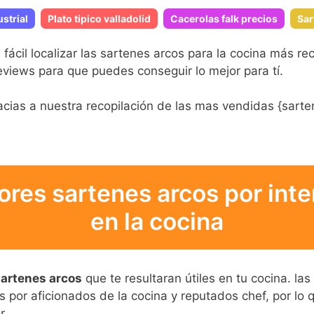
strial
Plato tipico valladolid
Cacerolas falk precios
Sar
cil localizar las sartenes arcos para la cocina más r
views para que puedes conseguir lo mejor para tí.
cias a nuestra recopilación de las mas vendidas {sarte
res sartenes arcos por inter
en la cocina
artenes arcos
que te resultaran útiles en tu cocina. l
 por aficionados de la cocina y reputados chef, por lo q
r.