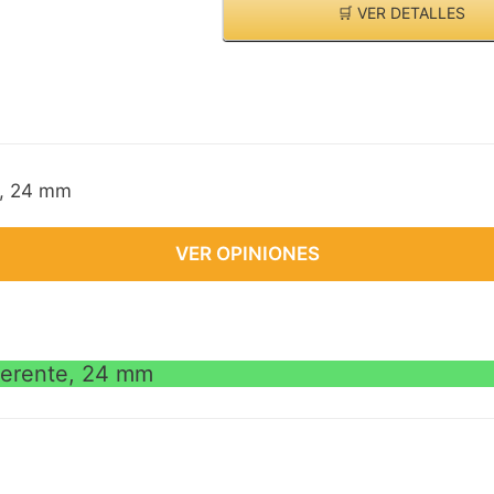
🛒 VER DETALLES
e, 24 mm
VER OPINIONES
herente, 24 mm