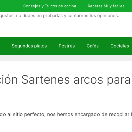
Consejos y Trucos de cocina
Recetas Muy faciles
gustos, no dudes en probarlas y contarnos tus opiniones.
Segundos platos
Postres
Cafés
Cocteles
ción Sartenes arcos par
do al sitio perfecto, nos hemos encargado de recopilar