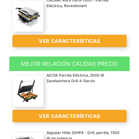
Cecotec Rock'nGrill 1000 - Parrilla
Eléctrica, Revestimient
VER CARACTERÍSTICAS
MEJOR RELACIÓN CALIDAD PRECIO
Parrilla eléctrica Contact
AICOK Parrilla Eléctrica, 2000 W
Grill con 1000 W de
Sandwichera Grill 4-Servin
potencia y con cajetín
recogegrasas para
mejorar el uso y la
limpieza
VER CARACTERÍSTICAS
Revestimiento de piedra
RockStone que asegura
Aigostar Hitte 30HFA - Grill, parrilla, 1500
la máxima antiadherencia
W de potencia,