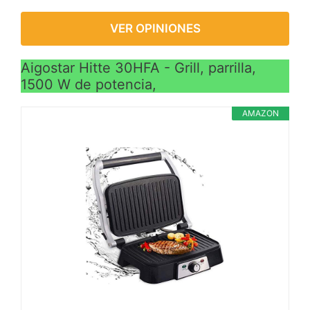
VER OPINIONES
Aigostar Hitte 30HFA - Grill, parrilla,
1500 W de potencia,
AMAZON