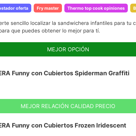
ostador oferta
Fry master
Thermo top cook opiniones
B
 sencillo localizar la sandwichera infantiles para tu
ara que puedes obtener lo mejor para tí.
MEJOR OPCIÓN
A Funny con Cubiertos Spiderman Graffiti
MEJOR RELACIÓN CALIDAD PRECIO
nal.
tán libres de BPA y han pasado los tests
A Funny con Cubiertos Frozen Iridescent
 con la normativa Europea.