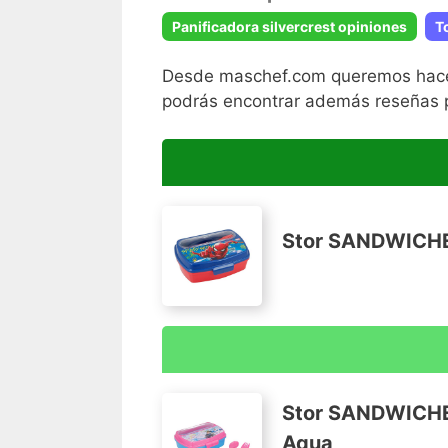
Panificadora silvercrest opiniones
T
Desde maschef.com queremos hacerte
podrás encontrar además reseñas p
Stor SANDWICHER
Producto con licencia oficial, 100% origi
Todos los productos de la marca Stor es
Stor SANDWICHER
requeridos en su categoría para cumplir
Aqua