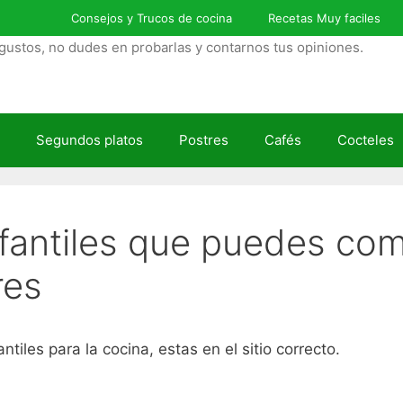
Consejos y Trucos de cocina
Recetas Muy faciles
gustos, no dudes en probarlas y contarnos tus opiniones.
Segundos platos
Postres
Cafés
Cocteles
fantiles que puedes com
res
iles para la cocina, estas en el sitio correcto.