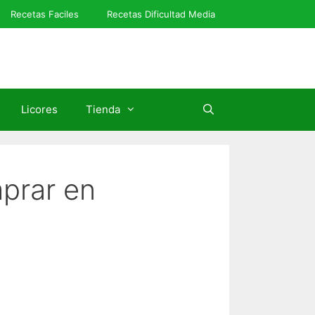
Recetas Faciles
Recetas Dificultad Media
Licores
Tienda
prar en