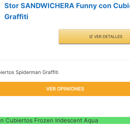
VE
Stor SANDWICHERA Funny con Cubi
Graffiti
🛒 VER DETALLES
rtos Spiderman Graffiti
VER OPINIONES
Cubiertos Frozen Iridescent Aqua