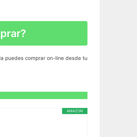
R CARACTERÍSTICAS >
prar?
R CARACTERÍSTICAS >
 la puedes comprar on-line desde tu
R CARACTERÍSTICAS >
AMAZON