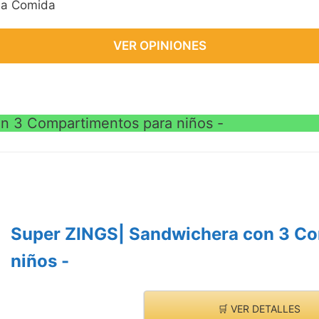
 la Comida
VER OPINIONES
n 3 Compartimentos para niños -
Super ZINGS| Sandwichera con 3 Co
niños -
🛒 VER DETALLES