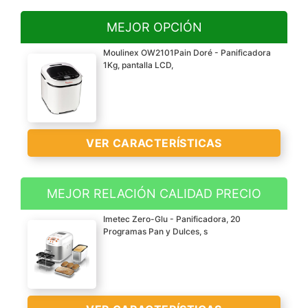
MEJOR OPCIÓN
Moulinex OW2101Pain Doré - Panificadora
1Kg, pantalla LCD,
VER CARACTERÍSTICAS
MEJOR RELACIÓN CALIDAD PRECIO
Panificadora con 12
Imetec Zero-Glu - Panificadora, 20
programas automáticos
Programas Pan y Dulces, s
para hacer delicioso pan
casero, bizcochos, masas
pizza y pasta, mermelada
y crema de avena, así