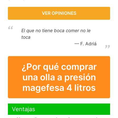
VER OPINIONES
El que no tiene boca comer no le
toca
F. Adriá
¿Por qué comprar
una olla a presión
magefesa 4 litros
Ventajas