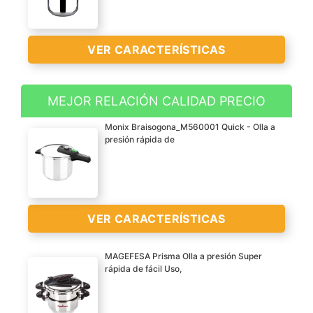
VER CARACTERÍSTICAS
MEJOR RELACIÓN CALIDAD PRECIO
APTO PARA TODO TIPO
Monix Braisogona_M560001 Quick - Olla a
DE COCINAS: Fondo
presión rápida de
INDUCCIÓN TOTAL "Full
induction". Ahorra en tu
factura de la luz gracias a
“Full induction” ya que
VER CARACTERÍSTICAS
necesitan hasta un 75%
menos energía para
producir el calor que
MAGEFESA Prisma Olla a presión Super
rápida de fácil Uso,
necesitas para cocinar.
Acero inox 18/10 de 5,3
MATERIALES
mm de espesor,
RESISTENTES: está